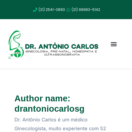
Ir
(21) 2541-0890
(21) 99963-5142
para
o
conteúdo
Dr. Antonio Carlos
Author name:
drantoniocarlosg
Dr. Antônio Carlos é um médico
Ginecologista, muito experiente com 52